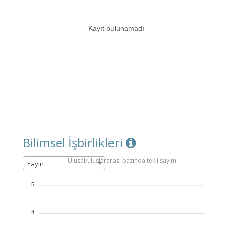
Kayıt bulunamadı
Bilimsel İşbirlikleri
Ulusal/uluslararası bazında tekil sayım
Yayın
5
4