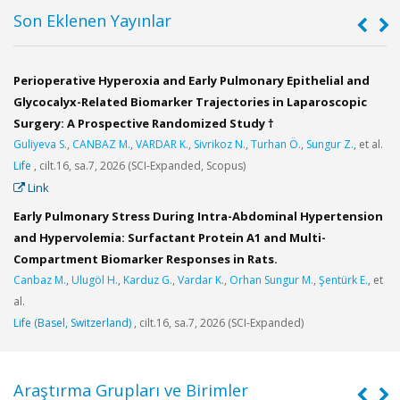
Son Eklenen Yayınlar
Perioperative Hyperoxia and Early Pulmonary Epithelial and
M
Glycocalyx-Related Biomarker Trajectories in Laparoscopic
r
Surgery: A Prospective Randomized Study †
B
Guliyeva S.
,
CANBAZ M.
,
VARDAR K.
,
Sivrikoz N.
,
Turhan Ö.
,
Sungur Z.
, et al.
T
Life
, cilt.16, sa.7, 2026 (SCI-Expanded, Scopus)
R
Link
Early Pulmonary Stress During Intra-Abdominal Hypertension
1
and Hypervolemia: Surfactant Protein A1 and Multi-
G
Compartment Biomarker Responses in Rats.
Y
Canbaz M.
,
Ulugöl H.
,
Karduz G.
,
Vardar K.
,
Orhan Sungur M.
,
Şentürk E.
, et
E
al.
K
Life (Basel, Switzerland)
, cilt.16, sa.7, 2026 (SCI-Expanded)
Ş
Araştırma Grupları ve Birimler