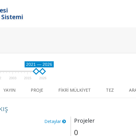
esi
 Sistemi
2021 — 2026
2
2003
2015
2026
YAYIN
PROJE
FIKRI MÜLKIYET
TEZ
AR
kış
Projeler
Detaylar
0