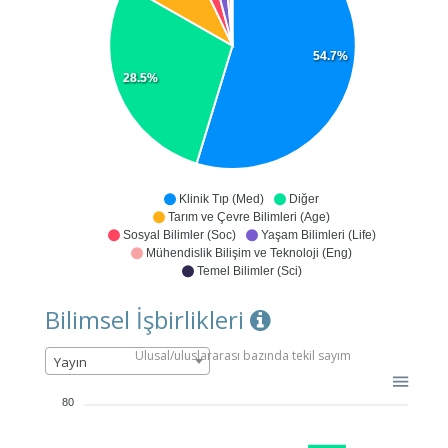
54.7%
28.5%
Klinik Tıp (Med)
Diğer
Tarım ve Çevre Bilimleri (Age)
Sosyal Bilimler (Soc)
Yaşam Bilimleri (Life)
Mühendislik Bilişim ve Teknoloji (Eng)
Temel Bilimler (Sci)
Bilimsel İşbirlikleri
Ulusal/uluslararası bazında tekil sayım
Yayın
80