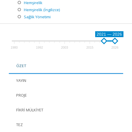
Hemşirelik
Hemşirelik (İngilizce)
Sağlık Yönetimi
2021 — 2026
1980
1992
2003
2015
2026
ÖZET
YAYIN
PROJE
FIKRI MÜLKIYET
TEZ