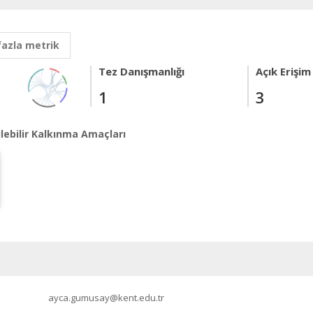
fazla metrik
Tez Danışmanlığı
Açık Erişim
1
3
lebilir Kalkınma Amaçları
ayca.gumusay@kent.edu.tr