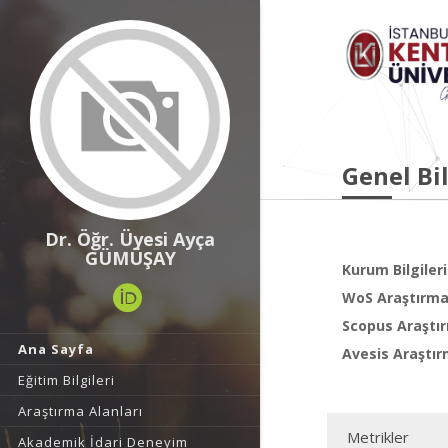
Genel Bil
Dr. Öğr. Üyesi Ayça
GÜMÜŞAY
Kurum Bilgileri
WoS Araştırma 
Scopus Araştır
Ana Sayfa
Avesis Araştır
Eğitim Bilgileri
Araştırma Alanları
Metrikler
Akademik İdari Deneyim