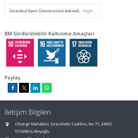
İstanbul Kent Üniversitesi Adresli:
Hayır
BM Sürdürülebilir Kalkınma Amaçları
Paylaş
İletişim Bilgileri
Cihangir Mahallesi, Sıraselviler Caddesi, No:71, 34433
İSTANBUL/Beyoğlu