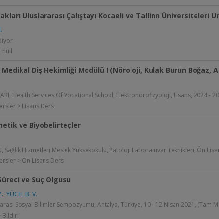
akları Uluslararası Çalıştayı Kocaeli ve Tallinn Üniversiteleri
.
iyor
 null
: Medikal Diş Hekimliği Modülü I (Nöroloji, Kulak Burun Boğaz, Ad
ARI, Health Services Of Vocational School, Elektronörofizyoloji, Lisans, 2024 - 2
ersler > Lisans Ders
netik ve Biyobelirteçler
, Sağlık Hizmetleri Meslek Yüksekokulu, Patoloji Laboratuvar Teknikleri, Ön Lisa
ersler > Ön Lisans Ders
Süreci ve Suç Olgusu
Z.
,
YÜCEL B. V.
rarası Sosyal Bilimler Sempozyumu, Antalya, Türkiye, 10 - 12 Nisan 2021, (Tam Met
 Bildiri