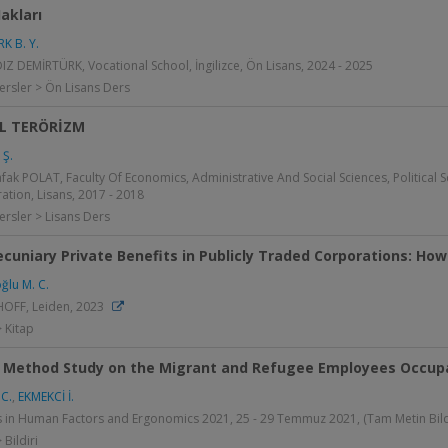
akları
K B. Y.
DIZ DEMİRTÜRK, Vocational School, İngilizce, Ön Lisans, 2024 - 2025
ersler > Ön Lisans Ders
L TERÖRİZM
 Ş.
ak POLAT, Faculty Of Economics, Administrative And Social Sciences, Political 
ation, Lisans, 2017 - 2018
ersler > Lisans Ders
cuniary Private Benefits in Publicly Traded Corporations: How
ğlu M. C.
HOFF, Leiden, 2023
> Kitap
 Method Study on the Migrant and Refugee Employees Occupat
 C.
,
EKMEKCİ İ.
 in Human Factors and Ergonomics 2021, 25 - 29 Temmuz 2021, (Tam Metin Bildi
 Bildiri