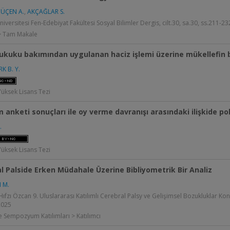
ÜÇEN A.
,
AKÇAĞLAR S.
iversitesi Fen-Edebiyat Fakültesi Sosyal Bilimler Dergis, cilt.30, sa.30, ss.211-23
 > Tam Makale
ukuku bakımından uygulanan haciz işlemi üzerine mükellefin b
K B. Y.
Yüksek Lisans Tezi
 anketi sonuçları ile oy verme davranışı arasındaki ilişkide poli
.
Yüksek Lisans Tezi
l Palside Erken Müdahale Üzerine Bibliyometrik Bir Analiz
 M.
 Hıfzı Özcan 9. Uluslararası Katılımlı Cerebral Palsy ve Gelişimsel Bozukluklar Kong
2025
 Sempozyum Katılımları > Katılımcı