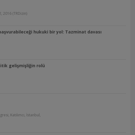
2, 2016 (TRDizin)
aşvurabileceği hukuki bir yol: Tazminat davası
tik gelişmişliğin rolü
resi, Katılımcı, İstanbul,