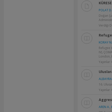
KÜRESE
POLAT D.
Doğan Şaf
Administr
Verdiği D
Refugee
KORAY N.
Refugee C
IV), ÇOM
London, 
Yayınlar 
Uluslar
ALBAYRA
16. Ulusa
Yayınlar >
Aggres
AREN A.
,