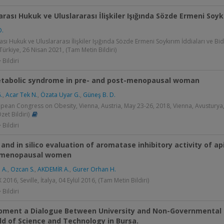
arası Hukuk ve Uluslararası İlişkiler Işığında Sözde Ermeni Soyk
O.
ası Hukuk ve Uluslararası İlişkiler Işığında Sözde Ermeni Soykırım İddiaları ve Bid
 Türkiye, 26 Nisan 2021, (Tam Metin Bildiri)
 Bildiri
tabolic syndrome in pre- and post-menopausal woman
.
,
Acar Tek N.
,
Özata Uyar G.
,
Güneş B. D.
pean Congress on Obesity, Vienna, Austria, May 23-26, 2018, Vienna, Avusturya,
zet Bildiri)
 Bildiri
o and in silico evaluation of aromatase inhibitory activity of 
tmenopausal women
 A.
,
Ozcan S.
,
AKDEMİR A.
,
Gurer Orhan H.
016, Seville, İtalya, 04 Eylül 2016, (Tam Metin Bildiri)
 Bildiri
pment a Dialogue Between University and Non-Governmental O
ld of Science and Technology in Bursa.