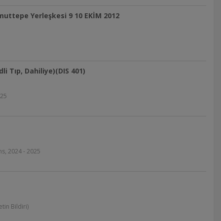
 Umuttepe Yerleşkesi 9 10 EKİM 2012
li Tıp, Dahiliye)(DIS 401)
025
ns, 2024 - 2025
in Bildiri)