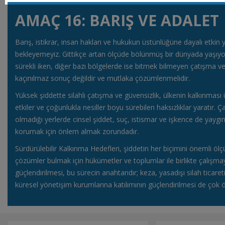
AMAÇ 16: BARIŞ VE ADALET
Barış, istikrar, insan hakları ve hukukun üstünlüğüne dayalı etki
bekleyemeyiz. Gittikçe artan ölçüde bölünmüş bir dünyada yaşıyor
sürekli iken, diğer bazı bölgelerde ise bitmek bilmeyen çatışma ve
kaçınılmaz sonuç değildir ve mutlaka çözümlenmelidir.
Yüksek şiddette silahlı çatışma ve güvensizlik, ülkenin kalkınması
etkiler ve çoğunlukla nesiller boyu sürebilen haksızlıklar yaratı
olmadığı yerlerde cinsel şiddet, suç, istismar ve işkence de yaygındı
korumak için önlem almak zorundadır.
Sürdürülebilir Kalkınma Hedefleri, şiddetin her biçimini önemli öl
çözümler bulmak için hükümetler ve toplumlar ile birlikte çalışm
güçlendirilmesi, bu sürecin anahtarıdır; keza, yasadışı silah ticar
küresel yönetişim kurumlarına katılımının güçlendirilmesi de çok ö