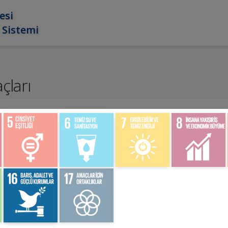
esi
 Sistemi
çları