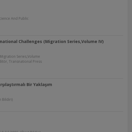
Science And Public
rnational Challenges (Migration Series,Volume IV)
 (Migration Series,Volume
itör, Transnational Press
şılaştırmalı Bir Yaklaşım
Bildiri)