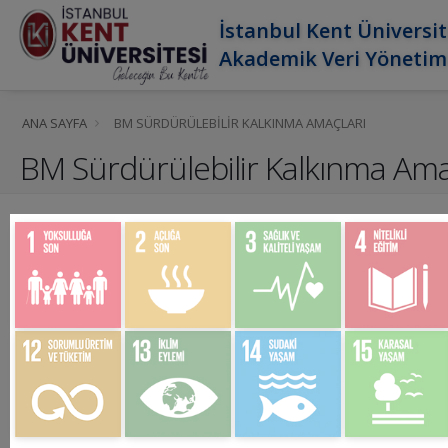
İstanbul Kent Üniversit
Akademik Veri Yönetim
ANA SAYFA
BM SÜRDÜRÜLEBILIR KALKINMA AMAÇLARI
BM Sürdürülebilir Kalkınma Ama