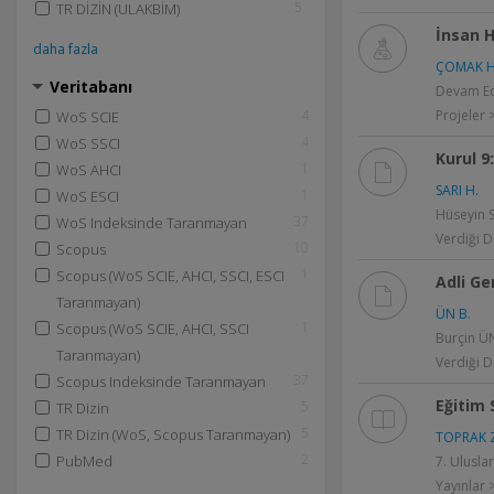
5
TR DİZİN (ULAKBİM)
İnsan H
daha fazla
ÇOMAK H
Veritabanı
Devam Ed
4
Projeler >
WoS SCIE
4
WoS SSCI
Kurul 9
1
WoS AHCI
SARI H.
1
WoS ESCI
Hüseyin S
37
WoS Indeksinde Taranmayan
Verdiği D
10
Scopus
1
Scopus (WoS SCIE, AHCI, SSCI, ESCI
Adli Ge
Taranmayan)
ÜN B.
1
Scopus (WoS SCIE, AHCI, SSCI
Burçin ÜN
Taranmayan)
Verdiği D
37
Scopus Indeksinde Taranmayan
Eğitim 
5
TR Dizin
5
TR Dizin (WoS, Scopus Taranmayan)
TOPRAK 
2
PubMed
7. Ulusla
Yayınlar >