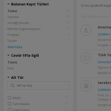
Bulunan Kayıt Türleri
13 ms içinde 83 kayı
83
Tümü
Tüm filtreyi temizle
47
Yayınlar
19
Verdiği Dersler
Interna
4
Etkinlik Organizasyonu
4
ÇOMAK H
Projeler
Devam Ed
4
Tezler
Projeler >
daha fazla
Türk Ya
Covid-19'la ilgili
Tümü
Demirtürk
Öğrenci K
Evet
Etkinlik 
Alt Tür
Serebra
ÇAKMAK N
Prof. Dr.
19
Bildiri
Türkiye, 
14
Tam Makale
Kongre ve
13
Lisans Ders