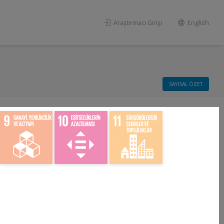
Araştırmacı Girişi
English
SAYISAL ÖZET