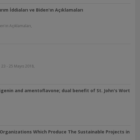
ırım İddiaları ve Biden'ın Açıklamaları
en'ın Açıklamaları,
 23 - 25 Mayıs 2018,
apigenin and amentoflavone; dual benefit of St. John's Wort
rganizations Which Produce The Sustainable Projects in