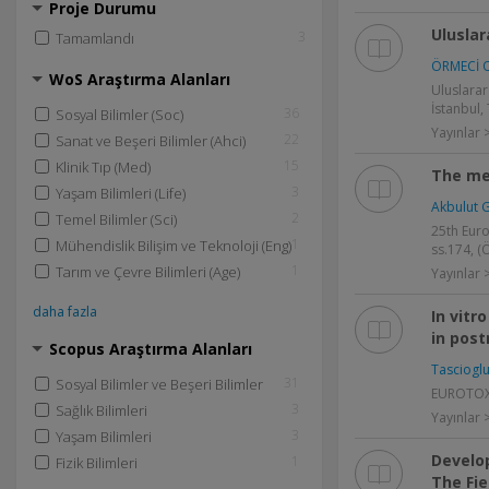
Proje Durumu
Uluslar
3
Tamamlandı
ÖRMECİ 
WoS Araştırma Alanları
Uluslarar
İstanbul,
36
Sosyal Bilimler (Soc)
Yayınlar >
22
Sanat ve Beşeri Bilimler (Ahci)
15
Klinik Tıp (Med)
The me
3
Yaşam Bilimleri (Life)
Akbulut G
2
Temel Bilimler (Sci)
25th Euro
1
Mühendislik Bilişim ve Teknoloji (Eng)
ss.174, (Ö
1
Tarım ve Çevre Bilimleri (Age)
Yayınlar >
daha fazla
In vitr
in pos
Scopus Araştırma Alanları
Tascioglu
31
Sosyal Bilimler ve Beşeri Bilimler
EUROTOX 2
3
Sağlık Bilimleri
Yayınlar >
3
Yaşam Bilimleri
Develo
1
Fizik Bilimleri
The Fie