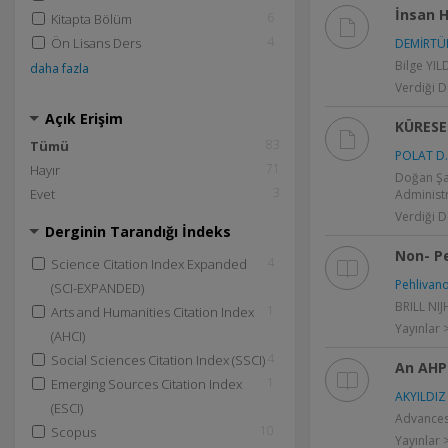
İnsan H
6
Kitapta Bölüm
4
Ön Lisans Ders
DEMİRTÜR
Bilge YIL
daha fazla
Verdiği D
Açık Erişim
KÜRESE
83
Tümü
POLAT D.
71
Hayır
Doğan Şaf
3
Evet
Administr
Verdiği D
Derginin Tarandığı İndeks
Non- Pe
4
Science Citation Index Expanded
Pehlivano
(SCI-EXPANDED)
BRILL NIJ
1
Arts and Humanities Citation Index
Yayınlar 
(AHCI)
4
Social Sciences Citation Index (SSCI)
An AHP
1
Emerging Sources Citation Index
AKYILDIZ
(ESCI)
Advances
10
Scopus
Yayınlar >