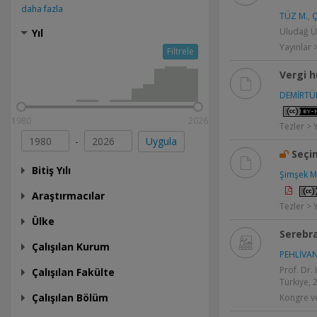
daha fazla
TÜZ M.
,
Ç
Uludağ Ün
Yıl
Yayınlar
Filtrele
Vergi h
DEMİRTÜR
1980
2026
Tezler > 
-
Uygula
Seçim
Bitiş Yılı
Şimşek M
Araştırmacılar
Tezler > 
Ülke
Serebra
Çalışılan Kurum
PEHLİVAN
Prof. Dr.
Çalışılan Fakülte
Türkiye, 
Çalışılan Bölüm
Kongre ve