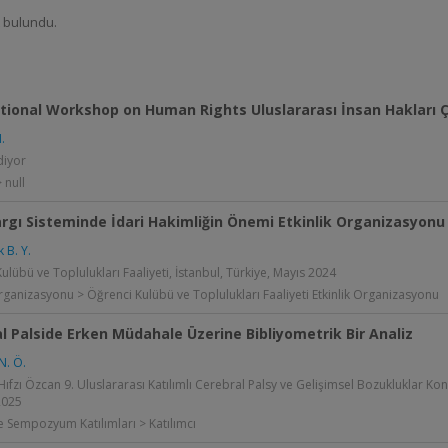
t bulundu.
tional Workshop on Human Rights Uluslararası İnsan Hakları Ç
.
iyor
 null
rgı Sisteminde İdari Hakimliğin Önemi Etkinlik Organizasyonu
 B. Y.
ulübü ve Toplulukları Faaliyeti, İstanbul, Türkiye, Mayıs 2024
Organizasyonu > Öğrenci Kulübü ve Toplulukları Faaliyeti Etkinlik Organizasyonu
l Palside Erken Müdahale Üzerine Bibliyometrik Bir Analiz
. Ö.
 Hıfzı Özcan 9. Uluslararası Katılımlı Cerebral Palsy ve Gelişimsel Bozukluklar Kong
2025
 Sempozyum Katılımları > Katılımcı