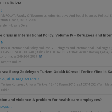
L TERÖRİZM
 Ş.
ak POLAT, Faculty Of Economics, Administrative And Social Sciences, Political 
ation, Lisans, 2019 - 2020
ersler > Lisans Ders
 Crisis in International Policy, Volume IV - Refugees and Inte
 M.
risis in International Policy, Volume IV - Refugees and International Challenges
AK HASRET, ŞEKER BURAK ŞAKİR, CİVELEK HATİCE YAPRAK, Arslan Bozkuş Çağla, Ed
Londrina, ss.249-264, 2021
> Kitapta Bölüm
arası Barışı Zedeleyen Turizm Odaklı Küresel Teröre Yönelik Kar
K A.
,
MİL B.
,
KÜÇÜKALTAN D.
l Turizm Kongresi, Ankara, Türkiye, 12 - 15 Kasım 2015, ss.1037-1052, (Tam Metin 
 Bildiri
tion and violence-A problem for health care employees?
BAŞAK F.