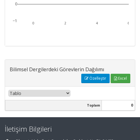
0
−1
0
2
4
6
Bilimsel Dergilerdeki Görevlerin Dağılımı
Özelleştir
Excel
0
Toplam
İletişim Bilgileri