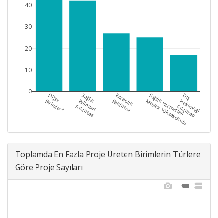
40
30
20
10
0
Diğer
Sağlık
Eczacılık
Sağlık Hizmetleri
Diş
Birimler*
Bilimleri
Fakültesi
Meslek Yüksekokulu
Hekimliği
Fakültesi
Fakültesi
Toplamda En Fazla Proje Üreten Birimlerin Türlere
Göre Proje Sayıları