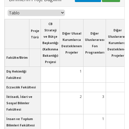
CB
Strateji
Diğer
Proje
Diğer Ulusal
Diğer
ve Bütçe
Uluslararası
Türü
Kurumlarca
Uluslararası
Başkanlığı
Kurumlarca
Desteklenen
Fon
(Kalkınma
Desteklenen
Projeler
Programları
Bakanlığı)
Projeler
Fakülte/Birim
Projesi
1
Diş Hekimliği
Fakültesi
Eczacılık Fakültesi
2
3
İktisadi, İdari ve
Sosyal Bilimler
Fakültesi
1
İnsan ve Toplum
Bilimleri Fakültesi