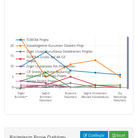
TÜBİTAK Projesi
20
Yükseköğretim Kurumları Destekli Proje
Diğer Ulusal Kurumlarca Desteklenen Projeler
15
TÜSEB A Grubu Acil AR-GE
Projesi
10
Diğer Uluslararası Fon Programları
CB Strateji ve Bütçe Başkanlığı
(Kalkınma Bakanlığı) Projesi
5
Sanayi Tezleri Projesi
TÜBİTAK - AB COST Projesi
0
Diğer
Sağlık
Eczacılık
Sağlık Hizmetleri
Diş
Birimler*
Bilimleri
Fakültesi
Meslek Yüksekokulu
Hekimliği
Fakültesi
Fakültesi
Özelleştir
Excel
Birimlerin Proje Dağılımı