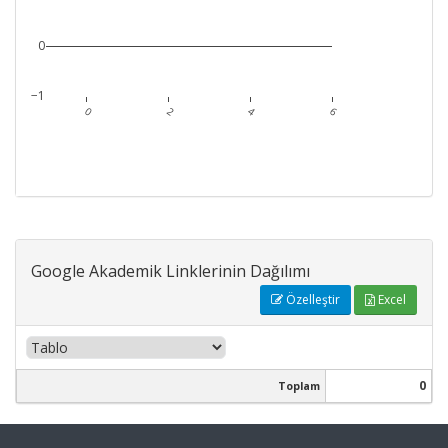
0
−1
0
2
4
6
Google Akademik Linklerinin Dağılımı
Özelleştir
Excel
0
Toplam