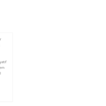
r
k
yatif
hem
l