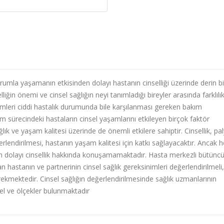
durumla yaşamanın etkisinden dolayı hastanın cinselliği üzerinde derin bi
elliğin önemi ve cinsel sağlığın neyi tanımladığı bireyler arasında farklılı
inimleri ciddi hastalık durumunda bile karşılanması gereken bakım
ım sürecindeki hastaların cinsel yaşamlarını etkileyen birçok faktör
lık ve yaşam kalitesi üzerinde de önemli etkilere sahiptir. Cinsellik, pal
endirilmesi, hastanın yaşam kalitesi için katkı sağlayacaktır. Ancak 
en dolayı cinsellik hakkında konuşamamaktadır. Hasta merkezli bütüncü
n hastanın ve partnerinin cinsel sağlık gereksinimleri değerlendirilmeli,
rekmektedir. Cinsel sağlığın değerlendirilmesinde sağlık uzmanlarının
del ve ölçekler bulunmaktadır