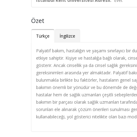
İstanbul Kent Üniversitesi Adresli:
Evet
Özet
Türkçe
İngilizce
Palyatif bakım, hastalığın ve yaşamı sınırlayıcı bir 
etkiye sahiptir. Kişiye ve hastalığa bağlı olarak, cins
gösterir. Ancak cinsellik ya da cinsel sağlık gereks
gereksinimleri arasında yer almaktadır. Palyatif bak
bulunmakla birlikte bu faktörler, hastaların genel sağ
bakımın önemli bir yönüdür ve bu dönemde de değerl
hastalar hem de sağlık uzmanları çeşitli sebeplerd
bakımın bir parçası olarak sağlık uzmanları tarafında
sorunları ele alınarak çözüm önerileri sunulması ge
kullanabileceği, yol gösterici nitelikte olan bazı mo