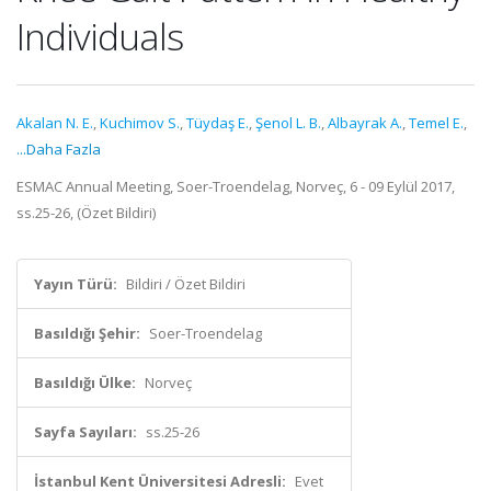
Individuals
Akalan N. E.
,
Kuchimov S.
,
Tüydaş E.
,
Şenol L. B.
,
Albayrak A.
,
Temel E.
,
...Daha Fazla
ESMAC Annual Meeting, Soer-Troendelag, Norveç, 6 - 09 Eylül 2017,
ss.25-26, (Özet Bildiri)
Yayın Türü:
Bildiri / Özet Bildiri
Basıldığı Şehir:
Soer-Troendelag
Basıldığı Ülke:
Norveç
Sayfa Sayıları:
ss.25-26
İstanbul Kent Üniversitesi Adresli:
Evet