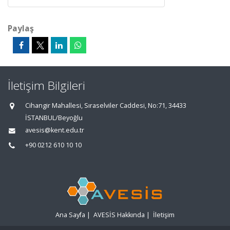
Paylaş
İletişim Bilgileri
Cihangir Mahallesi, Sıraselviler Caddesi, No:71, 34433
İSTANBUL/Beyoğlu
avesis@kent.edu.tr
+90 0212 610 10 10
Ana Sayfa
|
AVESİS Hakkında
|
İletişim