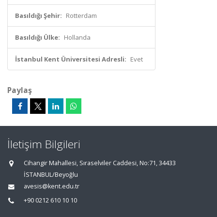
Basıldığı Şehir:
Rotterdam
Basıldığı Ülke:
Hollanda
İstanbul Kent Üniversitesi Adresli:
Evet
Paylaş
İletişim Bilgileri
Cihangir Mahallesi, Sıraselviler Caddesi, No:71, 34433
İSTANBUL/Beyoğlu
avesis@kent.edu.tr
+90 0212 610 10 10