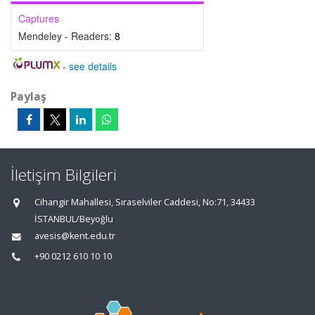
Captures
Mendeley - Readers:
8
-
see details
Paylaş
İletişim Bilgileri
Cihangir Mahallesi, Sıraselviler Caddesi, No:71, 34433
İSTANBUL/Beyoğlu
avesis@kent.edu.tr
+90 0212 610 10 10