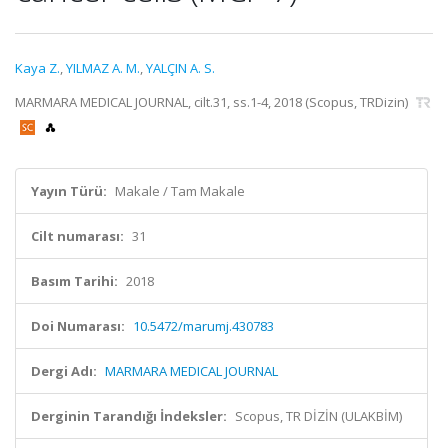
Kaya Z.
,
YILMAZ A. M.
,
YALÇIN A. S.
MARMARA MEDICAL JOURNAL, cilt.31, ss.1-4, 2018 (Scopus, TRDizin)
Yayın Türü:
Makale / Tam Makale
Cilt numarası:
31
Basım Tarihi:
2018
Doi Numarası:
10.5472/marumj.430783
Dergi Adı:
MARMARA MEDICAL JOURNAL
Derginin Tarandığı İndeksler:
Scopus, TR DİZİN (ULAKBİM)