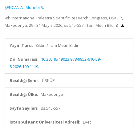
ŞENCAN A.
,
Mohebi S.
9th International Palestra Scientific Research Congress, ÜSKÜP,
Makedonya, 29 - 31 Mayıs 2026, ss.545-557, (Tam Metin Bildiri)
Yayın Türü:
Bildiri / Tam Metin Bildiri
Doi Numarası:
10.30546/19023.978-9952-610-59-
8.2026.100.1119.
Basıldığı Şehir:
ÜSKÜP
Basıldığı Ülke:
Makedonya
Sayfa Sayıları:
ss.545-557
İstanbul Kent Üniversitesi Adresli:
Evet