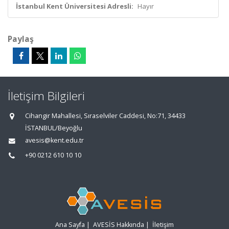
İstanbul Kent Üniversitesi Adresli:
Hayır
Paylaş
İletişim Bilgileri
Cihangir Mahallesi, Sıraselviler Caddesi, No:71, 34433
İSTANBUL/Beyoğlu
avesis@kent.edu.tr
+90 0212 610 10 10
Ana Sayfa
|
AVESİS Hakkında
|
İletişim