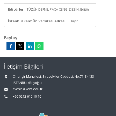
Editörler:
TÜZÜN DEFNE, PAÇA CENGİZ ESİN, Editör
İstanbul Kent Üniversitesi Adresli:
Hayır
Paylaş
İletişim Bilgileri
Cihangir Mahallesi, Sıraselviler Caddesi, No:71, 34433
İSTANBUL/Beyoğlu
avesis@kent.edu.tr
+90 0212 610 10 10