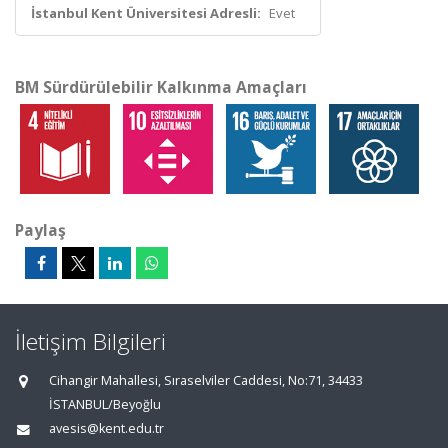
İstanbul Kent Üniversitesi Adresli:
Evet
BM Sürdürülebilir Kalkınma Amaçları
Paylaş
İletişim Bilgileri
Cihangir Mahallesi, Sıraselviler Caddesi, No:71, 34433
İSTANBUL/Beyoğlu
avesis@kent.edu.tr