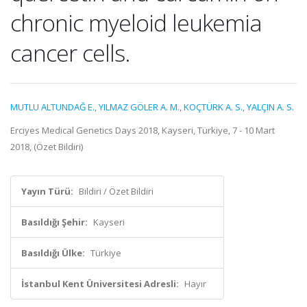
chronic myeloid leukemia
cancer cells.
MUTLU ALTUNDAĞ E.
,
YILMAZ GÖLER A. M.
,
KOÇTÜRK A. S.
,
YALÇIN A. S.
Erciyes Medical Genetics Days 2018, Kayseri, Türkiye, 7 - 10 Mart
2018, (Özet Bildiri)
Yayın Türü:
Bildiri / Özet Bildiri
Basıldığı Şehir:
Kayseri
Basıldığı Ülke:
Türkiye
İstanbul Kent Üniversitesi Adresli:
Hayır