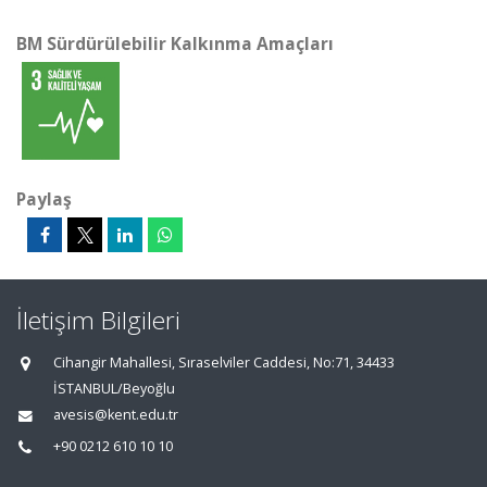
BM Sürdürülebilir Kalkınma Amaçları
Paylaş
İletişim Bilgileri
Cihangir Mahallesi, Sıraselviler Caddesi, No:71, 34433
İSTANBUL/Beyoğlu
avesis@kent.edu.tr
+90 0212 610 10 10