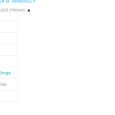
UK M.
,
YANIKOĞLU F.
1, 2025 (TRDizin)
 Dergisi
BİM)