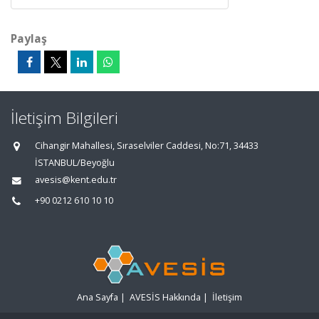
Paylaş
İletişim Bilgileri
Cihangir Mahallesi, Sıraselviler Caddesi, No:71, 34433
İSTANBUL/Beyoğlu
avesis@kent.edu.tr
+90 0212 610 10 10
Ana Sayfa
|
AVESİS Hakkında
|
İletişim