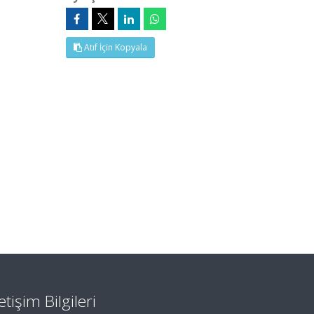
Atıf İçin Kopyala
letişim Bilgileri