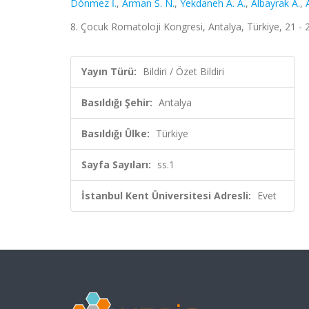
Dönmez İ.
,
Arman S. N.
,
Yekdaneh A. A.
,
Albayrak A.
,
8. Çocuk Romatoloji Kongresi, Antalya, Türkiye, 21 - 24
Yayın Türü:
Bildiri / Özet Bildiri
Basıldığı Şehir:
Antalya
Basıldığı Ülke:
Türkiye
Sayfa Sayıları:
ss.1
İstanbul Kent Üniversitesi Adresli:
Evet