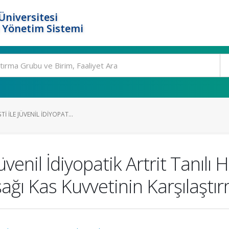
Üniversitesi
 Yönetim Sistemi
 ILE JÜVENIL İDIYOPAT...
̈venil İdiyopatik Artrit Tanılı H
ğı Kas Kuvvetinin Karşılaştır