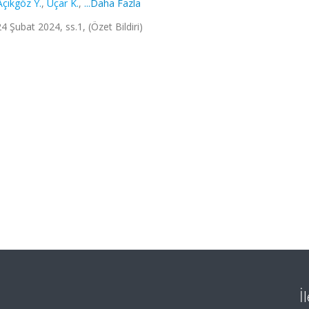
Açıkgöz Y.
,
Uçar K.
,
...Daha Fazla
 Şubat 2024, ss.1, (Özet Bildiri)
İ