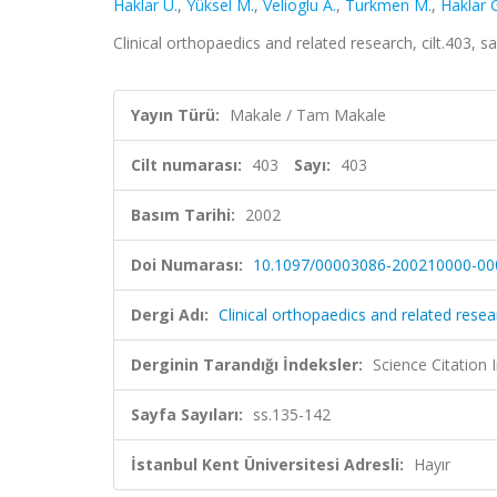
Haklar U.
,
Yüksel M.
,
Velioglu A.
,
Turkmen M.
,
Haklar 
Clinical orthopaedics and related research, cilt.403,
Yayın Türü:
Makale / Tam Makale
Cilt numarası:
403
Sayı:
403
Basım Tarihi:
2002
Doi Numarası:
10.1097/00003086-200210000-00
Dergi Adı:
Clinical orthopaedics and related resea
Derginin Tarandığı İndeksler:
Science Citation
Sayfa Sayıları:
ss.135-142
İstanbul Kent Üniversitesi Adresli:
Hayır