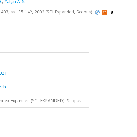
G.
,
Yalçin A. S.
 sa.403, ss.135-142, 2002 (SCI-Expanded, Scopus)
021
rch
 Index Expanded (SCI-EXPANDED), Scopus