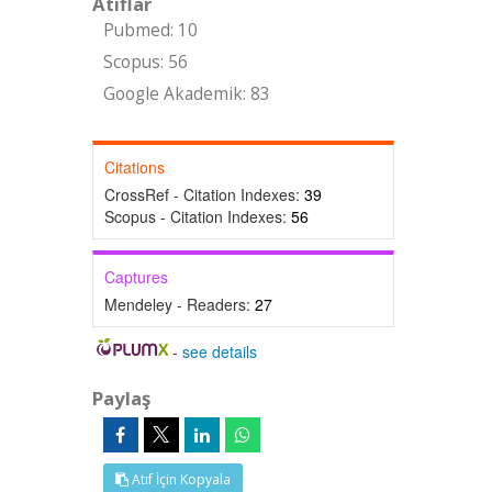
Atıflar
Pubmed: 10
Scopus: 56
Google Akademik: 83
Citations
CrossRef - Citation Indexes:
39
Scopus - Citation Indexes:
56
Captures
Mendeley - Readers:
27
-
see details
Paylaş
Atıf İçin Kopyala