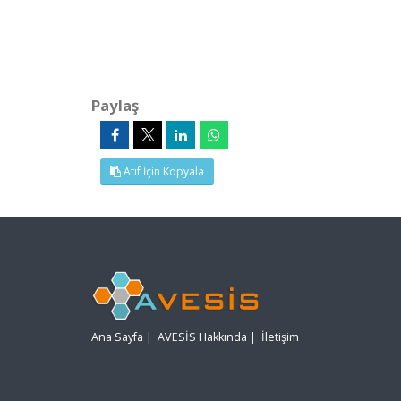
Paylaş
Atıf İçin Kopyala
Ana Sayfa
|
AVESİS Hakkında
|
İletişim