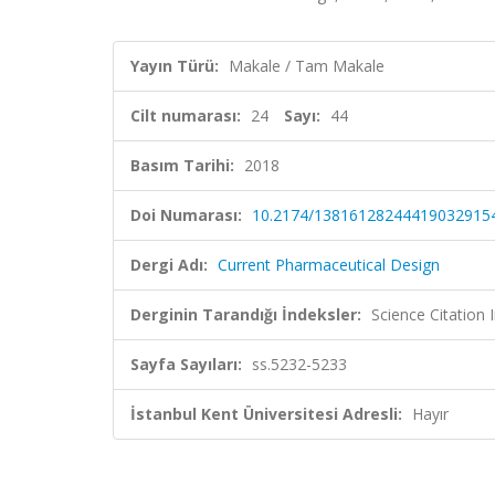
Yayın Türü:
Makale / Tam Makale
Cilt numarası:
24
Sayı:
44
Basım Tarihi:
2018
Doi Numarası:
10.2174/13816128244419032915
Dergi Adı:
Current Pharmaceutical Design
Derginin Tarandığı İndeksler:
Science Citation
Sayfa Sayıları:
ss.5232-5233
İstanbul Kent Üniversitesi Adresli:
Hayır