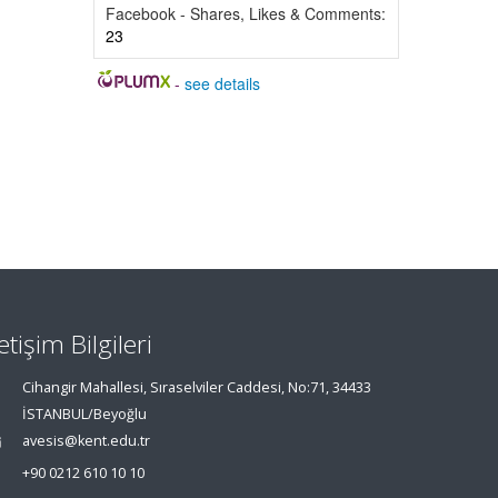
Facebook - Shares, Likes & Comments:
23
-
see details
letişim Bilgileri
Cihangir Mahallesi, Sıraselviler Caddesi, No:71, 34433
İSTANBUL/Beyoğlu
avesis@kent.edu.tr
+90 0212 610 10 10