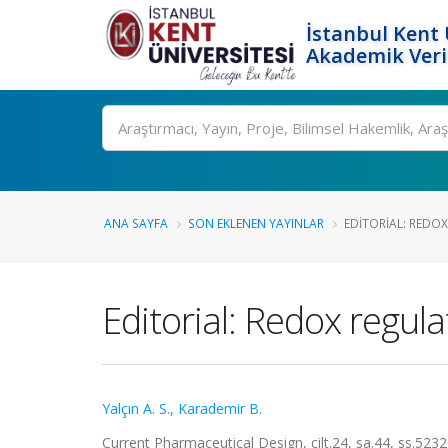
İstanbul Kent 
Akademik Veri
Ara
ANA SAYFA
SON EKLENEN YAYINLAR
EDITORIAL: REDOX
Editorial: Redox regul
Yalçın A. S.
,
Karademir B.
Current Pharmaceutical Design, cilt.24, sa.44, ss.52