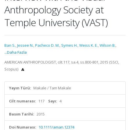
Anthropology Society at
Temple University (VAST)
Ban S.
,
Jessee N.
,
Pacheco D. M.
,
Symes H.
,
Weiss K. E.
,
Wilson B.
,
...Daha Fazla
AMERICAN ANTHROPOLOGIST, cilt.117, sa.4, ss.800-801, 2015 (SSCI,
Scopus)
Yayın Türü:
Makale / Tam Makale
Cilt numarası:
117
Sayı:
4
Basım Tarihi:
2015
Doi Numarası:
10.1111/aman.12374