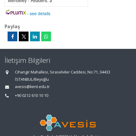
Mendeley - Readers:
3
-
see details
Paylaş
İletişim Bilgileri
Cihangir Mahallesi, Sıraselviler Caddesi, No:71, 34433
İSTANBUL/Beyoğlu
avesis@kent.edu.tr
+90 0212 610 10 10