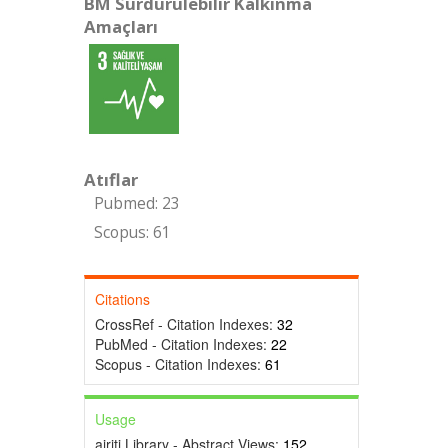
BM Sürdürülebilir Kalkınma
Amaçları
Atıflar
Pubmed: 23
Scopus: 61
Citations
CrossRef - Citation Indexes:
32
PubMed - Citation Indexes:
22
Scopus - Citation Indexes:
61
Usage
airiti Library - Abstract Views:
152