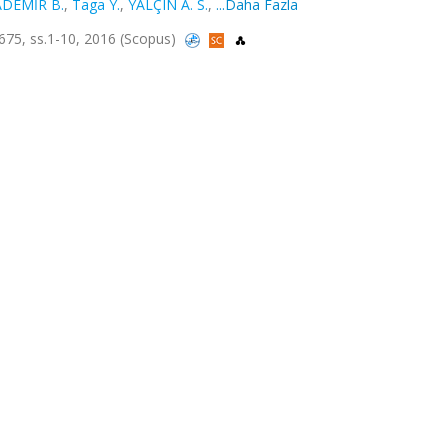
DEMİR B.
,
Taga Y.
,
YALÇIN A. S.
,
...Daha Fazla
75, ss.1-10, 2016 (Scopus)