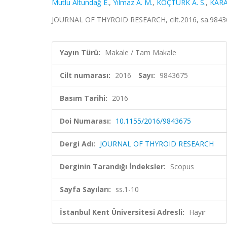
Mutlu Altundağ E.
,
Yılmaz A. M.
,
KOÇTÜRK A. S.
,
KARA
JOURNAL OF THYROID RESEARCH, cilt.2016, sa.98436
Yayın Türü:
Makale / Tam Makale
Cilt numarası:
2016
Sayı:
9843675
Basım Tarihi:
2016
Doi Numarası:
10.1155/2016/9843675
Dergi Adı:
JOURNAL OF THYROID RESEARCH
Derginin Tarandığı İndeksler:
Scopus
Sayfa Sayıları:
ss.1-10
İstanbul Kent Üniversitesi Adresli:
Hayır