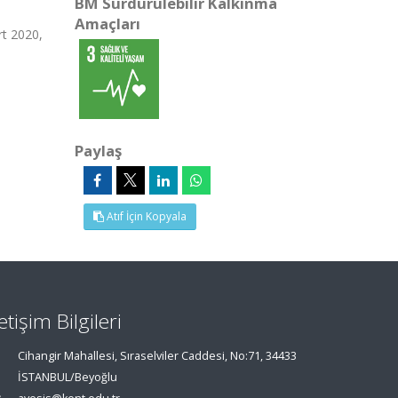
BM Sürdürülebilir Kalkınma
Amaçları
rt 2020,
Paylaş
Atıf İçin Kopyala
letişim Bilgileri
Cihangir Mahallesi, Sıraselviler Caddesi, No:71, 34433
İSTANBUL/Beyoğlu