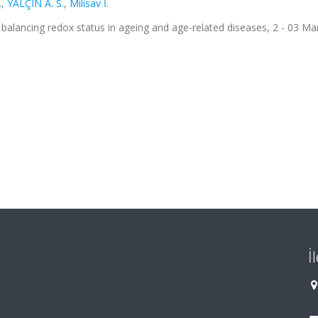
.
,
YALÇIN A. S.
,
Milisav İ.
ancing redox status in ageing and age-related diseases, 2 - 03 Ma
İ