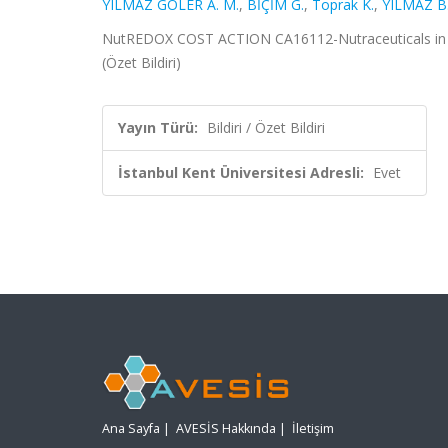
YILMAZ GÖLER A. M.
,
BİÇİM G.
,
Toprak K.
,
YILMAZ B
NutREDOX COST ACTION CA16112-Nutraceuticals in bal
(Özet Bildiri)
Yayın Türü:
Bildiri / Özet Bildiri
İstanbul Kent Üniversitesi Adresli:
Evet
Ana Sayfa
|
AVESİS Hakkında
|
İletişim