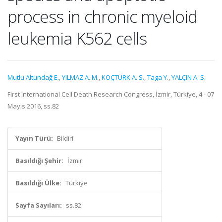
process in chronic myeloid
leukemia K562 cells
Mutlu Altundağ E.
,
YILMAZ A. M.
,
KOÇTÜRK A. S.
,
Taga Y.
,
YALÇIN A. S.
First International Cell Death Research Congress, İzmir, Türkiye, 4 - 07
Mayıs 2016, ss.82
Yayın Türü:
Bildiri
Basıldığı Şehir:
İzmir
Basıldığı Ülke:
Türkiye
Sayfa Sayıları:
ss.82