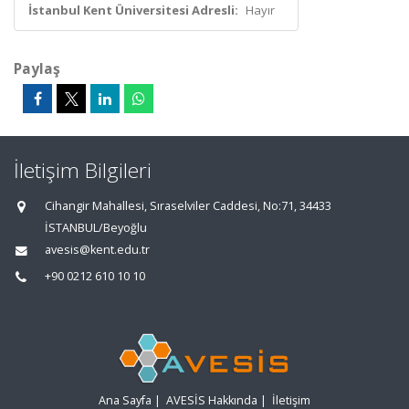
İstanbul Kent Üniversitesi Adresli:
Hayır
Paylaş
İletişim Bilgileri
Cihangir Mahallesi, Sıraselviler Caddesi, No:71, 34433
İSTANBUL/Beyoğlu
avesis@kent.edu.tr
+90 0212 610 10 10
Ana Sayfa
|
AVESİS Hakkında
|
İletişim