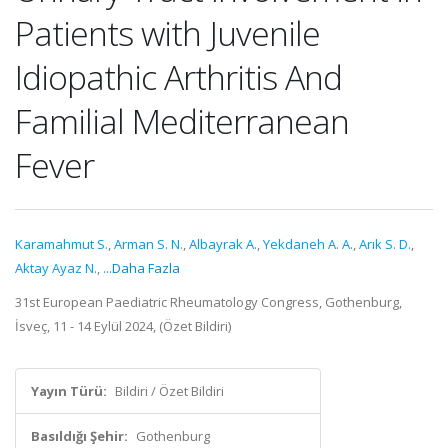
Patients with Juvenile
Idiopathic Arthritis And
Familial Mediterranean
Fever
Karamahmut S.
,
Arman S. N.
,
Albayrak A.
,
Yekdaneh A. A.
,
Arık S. D.
,
Aktay Ayaz N.
,
...Daha Fazla
31st European Paediatric Rheumatology Congress, Gothenburg,
İsveç, 11 - 14 Eylül 2024, (Özet Bildiri)
Yayın Türü:
Bildiri / Özet Bildiri
Basıldığı Şehir:
Gothenburg