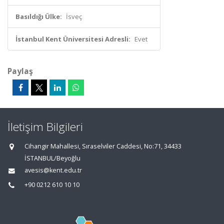
Basıldığı Ülke:
İsveç
İstanbul Kent Üniversitesi Adresli:
Evet
Paylaş
İletişim Bilgileri
Cihangir Mahallesi, Sıraselviler Caddesi, No:71, 34433
İSTANBUL/Beyoğlu
avesis@kent.edu.tr
+90 0212 610 10 10