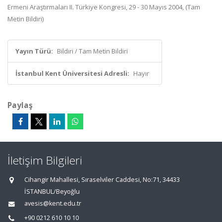
Ermeni Araştırmaları II. Türkiye Kongresi, 29 - 30 Mayıs 2004, (Tam
Metin Bildiri)
Yayın Türü:
Bildiri / Tam Metin Bildiri
İstanbul Kent Üniversitesi Adresli:
Hayır
Paylaş
İletişim Bilgileri
Cihangir Mahallesi, Sıraselviler Caddesi, No:71, 34433
İSTANBUL/Beyoğlu
avesis@kent.edu.tr
+90 0212 610 10 10