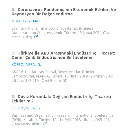
6.
Koronavirüs Pandemisinin Ekonomik Etkileri Ve
Keynesyen Bir Değerlendirme
MERAL G.
,
YILMAZ S.
8th International Izmir Economics &amp; Busıness
Administration Congress, İzmir, Türkiye, 15 Şubat 2024, (Tam
Metin Bildiri)
7.
Türkiye ile ABD Arasındaki Endüstri İçi Ticaret:
Demir Çelik Endüstrisinde Bir İnceleme
KÖSE Z.
,
MERAL G.
ASOS 6. Uluslararası Sosyal, Beşeri ve İdari Bilimler
Sempozyumu, ALANYA, Türkiye, 18 Nisan 2019 - 20 Nisan 2021,
cilt.1, ss.218-219, (Özet Bildiri)
8.
Döviz Kurundaki Değişim Endüstri İçi Ticareti
Etkiler mi?
KÖSE Z.
,
MERAL G.
Business and Organization Research International Conference
(BOR)., Karabük, Türkiye, 12 - 14 Eylül 2018, cilt.1, ss.395-401,
(Tam Metin Bildiri)