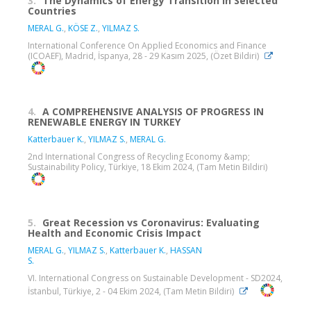
3.
The Dynamics of Energy Transition in Selected
Countries
MERAL G.
,
KÖSE Z.
,
YILMAZ S.
International Conference On Applied Economics and Finance
(ICOAEF), Madrid, İspanya, 28 - 29 Kasım 2025, (Özet Bildiri)
4.
A COMPREHENSIVE ANALYSIS OF PROGRESS IN
RENEWABLE ENERGY IN TURKEY
Katterbauer K.
,
YILMAZ S.
,
MERAL G.
2nd International Congress of Recycling Economy &amp;
Sustainability Policy, Türkiye, 18 Ekim 2024, (Tam Metin Bildiri)
5.
Great Recession vs Coronavirus: Evaluating
Health and Economic Crisis Impact
MERAL G.
,
YILMAZ S.
,
Katterbauer K.
,
HASSAN
S.
VI. International Congress on Sustainable Development - SD2024,
İstanbul, Türkiye, 2 - 04 Ekim 2024, (Tam Metin Bildiri)