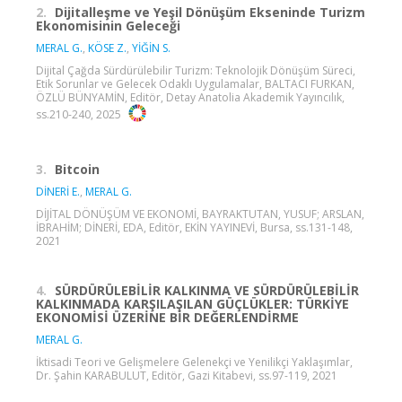
2.
Dijitalleşme ve Yeşil Dönüşüm Ekseninde Turizm
Ekonomisinin Geleceği
MERAL G.
,
KÖSE Z.
,
YİĞİN S.
Dijital Çağda Sürdürülebilir Turizm: Teknolojik Dönüşüm Süreci,
Etik Sorunlar ve Gelecek Odaklı Uygulamalar, BALTACI FURKAN,
ÖZLÜ BÜNYAMİN, Editör, Detay Anatolia Akademik Yayıncılık,
ss.210-240, 2025
3.
Bitcoin
DİNERİ E.
,
MERAL G.
DİJİTAL DÖNÜŞÜM VE EKONOMİ, BAYRAKTUTAN, YUSUF; ARSLAN,
İBRAHİM; DİNERİ, EDA, Editör, EKİN YAYINEVİ, Bursa, ss.131-148,
2021
4.
SÜRDÜRÜLEBİLİR KALKINMA VE SÜRDÜRÜLEBİLİR
KALKINMADA KARŞILAŞILAN GÜÇLÜKLER: TÜRKİYE
EKONOMİSİ ÜZERİNE BİR DEĞERLENDİRME
MERAL G.
İktisadi Teori ve Gelişmelere Gelenekçi ve Yenilikçi Yaklaşımlar,
Dr. Şahin KARABULUT, Editör, Gazi Kitabevi, ss.97-119, 2021