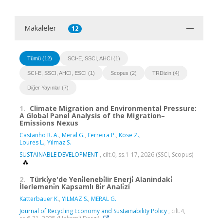
Makaleler
12
Tümü (12)
SCI-E, SSCI, AHCI (1)
SCI-E, SSCI, AHCI, ESCI (1)
Scopus (2)
TRDizin (4)
Diğer Yayınlar (7)
1.
Climate Migration and Environmental Pressure:
A Global Panel Analysis of the Migration–
Emissions Nexus
Castanho R. A.
,
Meral G.
,
Ferreira P.
,
Köse Z.
,
Loures L.
,
Yılmaz S.
SUSTAINABLE DEVELOPMENT
, cilt.0, ss.1-17, 2026 (SSCI, Scopus)
2.
Türki̇ye'de Yeni̇lenebi̇lir Enerji̇ Alanindaki̇
İlerlemeni̇n Kapsamlı Bi̇r Anali̇zi
Katterbauer K.
,
YILMAZ S.
,
MERAL G.
Journal of Recycling Economy and Sustainability Policy
, cilt.4,