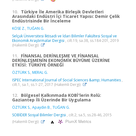
10.
Türkiye İle Amerika Birleşik Devletleri
Arasındaki Endüstri İçi Ticaret Yapısı: Demir Çelik
Endüstrisinde Bir İnceleme
KÖSE Z.
,
TUĞAN G.
Selçuk Üniversitesi İktisadi ve İdari Bilimler Fakültesi Sosyal ve
Ekonomik Araştırmalar Dergisi
, cilt.19, sa.38, ss.184-201, 2019
(Hakemli Dergi)
11.
FİNANSAL DERİNLEŞME VE FİNANSAL
DERİNLEŞMENİN EKONOMİK BÜYÜME ÜZERİNE
ETKİSİ: TÜRKİYE ÖRNEĞİ
ÖZTÜRK S.
,
MERAL G.
ISPEC International Journal of Social Sciences &amp; Humanities
,
cilt.1, sa.1, ss.1-27, 2017 (Hakemli Dergi)
12.
Bölgesel Kalkınmada KOBİ'lerin Rolü:
Gaziantep İli Üzerinde Bir Uygulama
ÖZTÜRK S.
,
Apaydın B.
,
TUĞAN G.
SOBİDER Sosyal Bilimler Dergisi
, cilt.2, sa.5, ss.28-46, 2015
PlumX Metrics
(Hakemli Dergi)