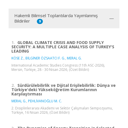
Hakemli Bilimsel Toplantılarda Yayımlanmış
Bildiriler
9
1.
GLOBAL CLIMATE CRISIS AND FOOD SUPPLY
SECURITY: A MULTIPLE CASE ANALYSIS OF TURKEY'S
LEADING
KÖSE Z.
,
BİLGİNER ÖZSAATCI F. G.
,
MERAL G.
International Academic Studies Congress (11th ASC-2026),
Mersin, Türkiye, 28 - 30 Nisan 2026, (Özet Bildiri)
2.
Sürdürülebilirlik ve Dijital Erişilebilirlik: Dünya ve
Türkiye'deki Yükseköğretim Kurumlarının
Karşılaştırması
MERAL G.
,
PEHLİVANOĞLU M. C.
2. Disiplinlerarası Akademi ve Sektör Çalışmaları Sempozyumu,
Türkiye, 16 Nisan 2026, (Özet Bildiri)