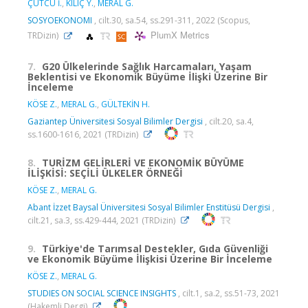
ÇÜTCÜ İ.
,
KILIÇ Y.
,
MERAL G.
SOSYOEKONOMI
, cilt.30, sa.54, ss.291-311, 2022 (Scopus,
PlumX Metrics
TRDizin)
7.
G20 Ülkelerinde Sağlık Harcamaları, Yaşam
Beklentisi ve Ekonomik Büyüme İlişki Üzerine Bir
İnceleme
KÖSE Z.
,
MERAL G.
,
GÜLTEKİN H.
Gaziantep Üniversitesi Sosyal Bilimler Dergisi
, cilt.20, sa.4,
ss.1600-1616, 2021 (TRDizin)
8.
TURİZM GELİRLERİ VE EKONOMİK BÜYÜME
İLİŞKİSİ: SEÇİLİ ÜLKELER ÖRNEĞİ
KÖSE Z.
,
MERAL G.
Abant İzzet Baysal Üniversitesi Sosyal Bilimler Enstitüsü Dergisi
,
cilt.21, sa.3, ss.429-444, 2021 (TRDizin)
9.
Türkiye'de Tarımsal Destekler, Gıda Güvenliği
ve Ekonomik Büyüme İlişkisi Üzerine Bir İnceleme
KÖSE Z.
,
MERAL G.
STUDIES ON SOCIAL SCIENCE INSIGHTS
, cilt.1, sa.2, ss.51-73, 2021
(Hakemli Dergi)