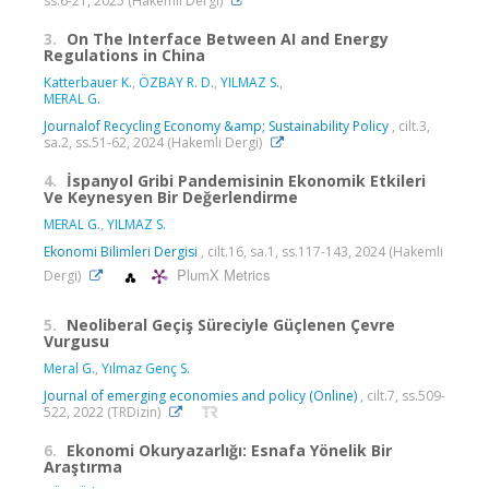
ss.6-21, 2025 (Hakemli Dergi)
3.
On The Interface Between AI and Energy
Regulations in China
Katterbauer K.
,
ÖZBAY R. D.
,
YILMAZ S.
,
MERAL G.
Journalof Recycling Economy &amp; Sustainability Policy
, cilt.3,
sa.2, ss.51-62, 2024 (Hakemli Dergi)
4.
İspanyol Gribi Pandemisinin Ekonomik Etkileri
Ve Keynesyen Bir Değerlendirme
MERAL G.
,
YILMAZ S.
Ekonomi Bilimleri Dergisi
, cilt.16, sa.1, ss.117-143, 2024 (Hakemli
PlumX Metrics
Dergi)
5.
Neoliberal Geçiş Süreciyle Güçlenen Çevre
Vurgusu
Meral G.
,
Yılmaz Genç S.
Journal of emerging economies and policy (Online)
, cilt.7, ss.509-
522, 2022 (TRDizin)
6.
Ekonomi Okuryazarlığı: Esnafa Yönelik Bir
Araştırma