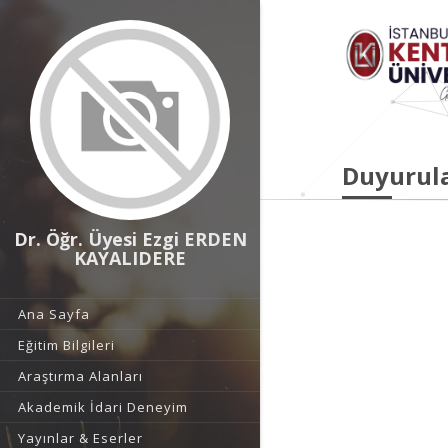
Duyurul
Dr. Öğr. Üyesi Ezgi ERDEN
KAYALIDERE
Ana Sayfa
Eğitim Bilgileri
Araştırma Alanları
Akademik İdari Deneyim
Yayınlar & Eserler