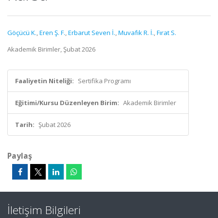
Göçücü K.
,
Eren Ş. F.
,
Erbarut Seven İ.
,
Muvafık R. İ.
,
Fırat S.
Akademik Birimler, Şubat 2026
Faaliyetin Niteliği:
Sertifika Programı
Eğitimi/Kursu Düzenleyen Birim:
Akademik Birimler
Tarih:
Şubat 2026
Paylaş
İletişim Bilgileri