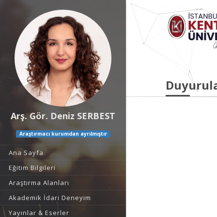
Duyurul
Arş. Gör. Deniz SERBEST
Araştırmacı kurumdan ayrılmıştır
Ana Sayfa
Eğitim Bilgileri
Araştırma Alanları
Akademik İdari Deneyim
Yayınlar & Eserler