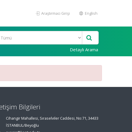
Araştırmacı Girişi
English
Detaylı Arama
letişim Bilgileri
Cihangir Mahallesi, Sıraselviler Caddesi, No:71, 34433
İSTANBUL/Beyoğlu