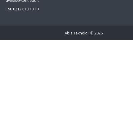
avesis@kent.edu.tr
+90 0212 610 10 10
Abis Teknoloji
© 2026