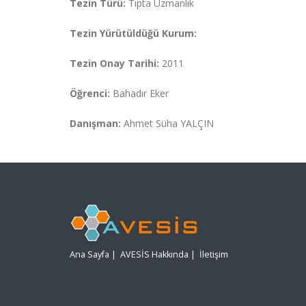
Tezin Türü:
Tıpta Uzmanlık
Tezin Yürütüldüğü Kurum:
Tezin Onay Tarihi:
2011
Öğrenci:
Bahadır Eker
Danışman:
Ahmet Süha YALÇIN
Ana Sayfa
|
AVESİS Hakkında
|
İletişim