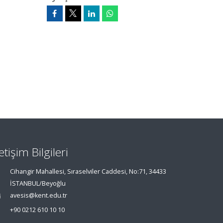
letişim Bilgileri
Cihangir Mahallesi, Sıraselviler Caddesi, No:71, 34433
İSTANBUL/Beyoğlu
avesis@kent.edu.tr
+90 0212 610 10 10